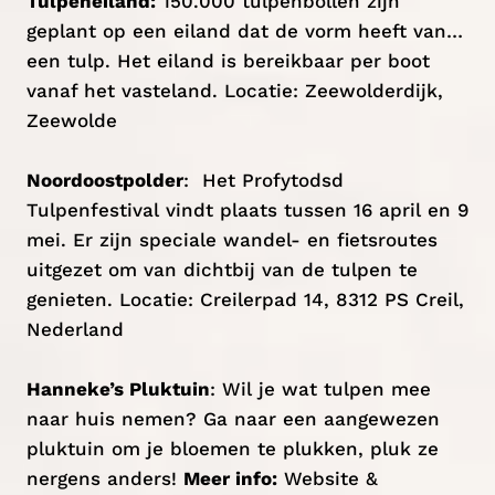
Tulpeneiland:
150.000 tulpenbollen zijn
geplant op een eiland dat de vorm heeft van…
een tulp. Het eiland is bereikbaar per boot
vanaf het vasteland. Locatie: Zeewolderdijk,
Zeewolde
Noordoostpolder
: Het Profytodsd
Tulpenfestival vindt plaats tussen 16 april en 9
mei. Er zijn speciale wandel- en fietsroutes
uitgezet om van dichtbij van de tulpen te
genieten. Locatie: Creilerpad 14, 8312 PS Creil,
Nederland
Hanneke’s Pluktuin
: Wil je wat tulpen mee
naar huis nemen? Ga naar een aangewezen
pluktuin om je bloemen te plukken, pluk ze
nergens anders!
Meer info:
Website &