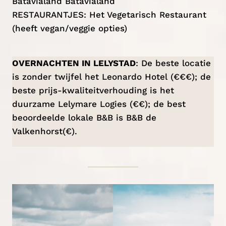
Batavialand
Batavialand
RESTAURANTJES:
Het Vegetarisch Restaurant
(heeft vegan/veggie opties)
OVERNACHTEN IN LELYSTAD
: De beste locatie
is zonder twijfel het
Leonardo Hote
l (€€€); de
beste prijs-kwaliteitverhouding is het
duurzame
Lelymare Logies
(€€); de best
beoordeelde lokale B&B is
B&B de
Valkenhorst
(€).