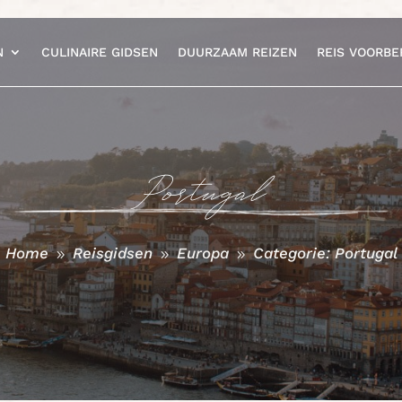
N
CULINAIRE GIDSEN
DUURZAAM REIZEN
REIS VOORBE
Portugal
Home
Reisgidsen
Europa
Categorie: Portugal
9
9
9