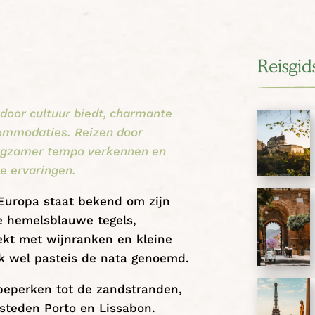
Reisgid
door cultuur biedt, charmante
commodaties. Reizen door
angzamer tempo verkennen en
e ervaringen.
-Europa staat bekend om zijn
e hemelsblauwe tegels,
ekt met wijnranken en kleine
ok wel pasteis de nata genoemd.
r beperken tot de zandstranden,
 steden Porto en Lissabon.