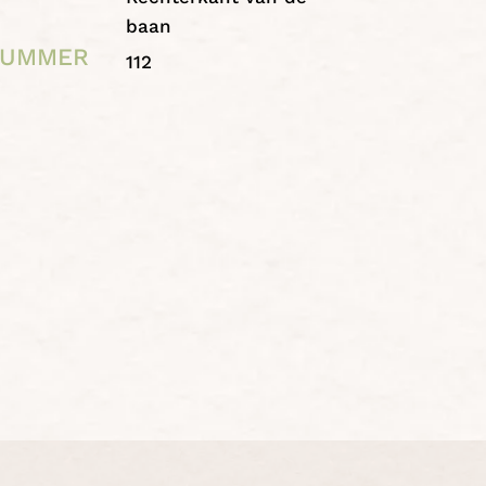
N
baan
NUMMER
112