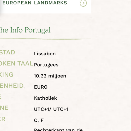
EUROPEAN LANDMARKS
che Info Portugal
STAD
Lissabon
OKEN TAAL
Portugees
KING
10.33 miljoen
ENHEID
EURO
E
Katholiek
ONE
UTC+1/ UTC+1
ER
C, F
Rechterkant van de