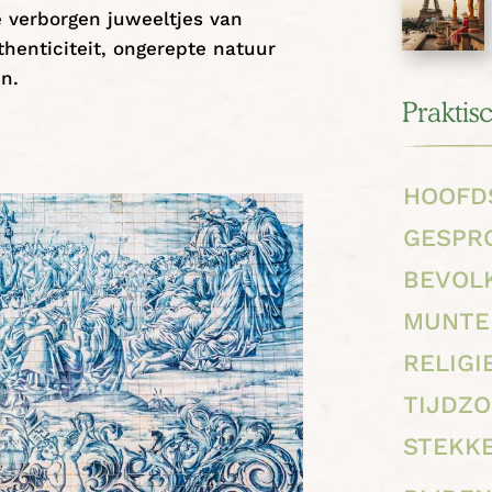
e verborgen juweeltjes van
henticiteit, ongerepte natuur
en.
Praktis
HOOFD
GESPR
BEVOL
MUNTE
RELIGI
TIJDZ
STEKK