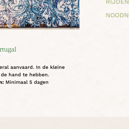
RIJDE
NOOD
rtugal
ral aanvaard. In de kleine
j de hand te hebben.
n:
Minimaal 5 dagen