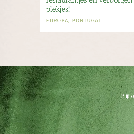
restaurantjes en verborgen
plekjes!
EUROPA
,
PORTUGAL
Blijf