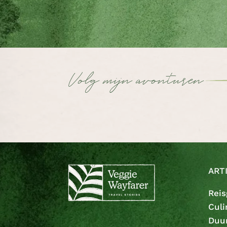
Volg mijn avonturen
ART
Reis
Culi
Duu